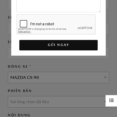
SỐ ĐIỆN THOẠI *
EMAIL
GỬI NGAY
DÒNG XE *
MAZDA CX-90
PHIÊN BẢN
Vui lòng chọn dữ liệu
NỘI DUNG